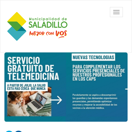
Ir
al
Municipalidad
Mostrar/
contenido
de Saladillo
barra
principal
de
navegac
Contenido
principal