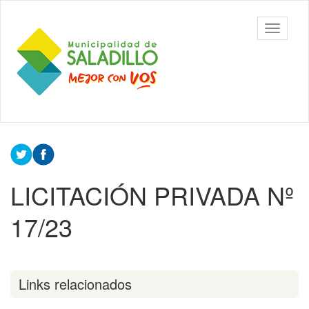
Ir
al
Municipalidad
Mostrar/
contenido
de Saladillo
barra
principal
de
navegac
Contenido
principal
LICITACIÓN PRIVADA Nº
17/23
Links relacionados