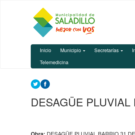
Ir
Municipalidad
al
de Saladillo
contenido
principal
Inicio
Municipio
Secretarías
I
Telemedicina
Contenido
principal
DESAGÜE PLUVIAL 
DESAGÜE PLUVIAL BARRIO 31 DE
Obra: