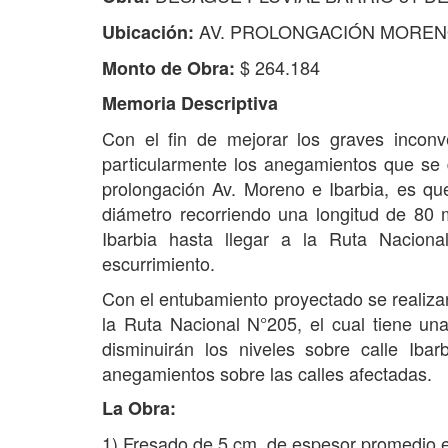
AV. PROLONGACIÓN MORENO 
Ubicación:
$ 264.184
Monto de Obra:
Memoria Descriptiva
Con el fin de mejorar los graves inconve
particularmente los anegamientos que se 
prolongación Av. Moreno e Ibarbia, es qu
diámetro recorriendo una longitud de 80 
Ibarbia hasta llegar a la Ruta Nacion
escurrimiento.
Con el entubamiento proyectado se realizar
la Ruta Nacional N°205, el cual tiene un
disminuirán los niveles sobre calle Ib
anegamientos sobre las calles afectadas.
La Obra:
1) Fresado de 5 cm. de espesor promedio 