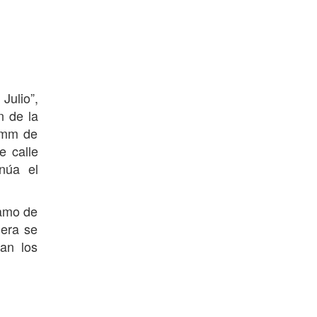
Julio”,
n de la
0 mm de
e calle
núa el
tamo de
nera se
an los