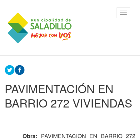
Ir
al
Municipalidad
Mostrar/
contenido
de Saladillo
barra
principal
de
navegac
Contenido
principal
PAVIMENTACIÓN EN
BARRIO 272 VIVIENDAS
PAVIMENTACION EN BARRIO 272
Obra: