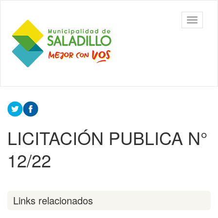
Ir
al
Municipalidad
Mostrar/
contenido
de Saladillo
barra
principal
de
navegac
Contenido
principal
LICITACIÓN PUBLICA N°
12/22
Links relacionados