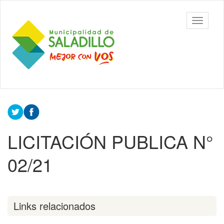
Ir
al
Municipalidad
Mostrar/
contenido
de Saladillo
barra
principal
de
navegac
Contenido
principal
LICITACIÓN PUBLICA N°
02/21
Links relacionados