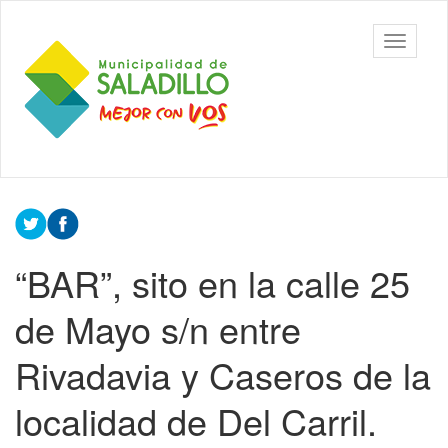
Ir
al
Municipalidad
Mostrar/
contenido
de Saladillo
barra
principal
de
navegac
Contenido
principal
“BAR”, sito en la calle 25
de Mayo s/n entre
Rivadavia y Caseros de la
localidad de Del Carril.