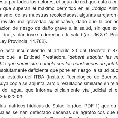
ta por todos los actores, el agua de red que está a ca
co que superan el máximo permitido en el Código Alim
mismo, de las muestras recolectadas, algunas arrojaron
 reviste una gravedad significativa, dado que la pobla
uación de riesgo de daño grave a la salud, sin que ex
dad, violándose su derecho a la salud (art. 36.8 C. Pcial
ey Provincial 14.782).
io está incumpliendo el artículo 33 del Decreto n°8
ece que la Entidad Prestadora “
deberá adoptar las m
ble que suministre cumpla con las condiciones de potabi
solutamente deficiente que pone en riesgo la salud púb
 un estudio del ITBA (Instituto Tecnológico de Buenos
ya copia se adjunta, arrojó resultados similares en rela
 del agua, que informa oficialmente vía judicial el 
 20/02/2025.
las matrices hídricas de Saladillo (doc. PDF 1) que da
ciales se han detectado decenas de agrotóxicos que