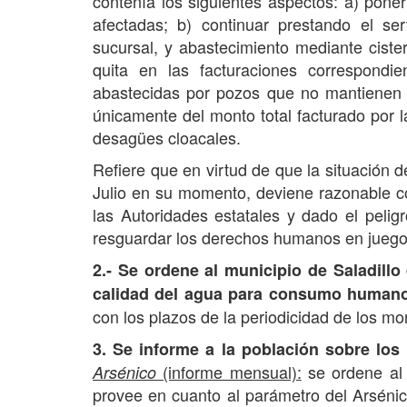
contenía los siguientes aspectos: a) pone
afectadas; b) continuar prestando el ser
sucursal, y abastecimiento mediante ciste
quita en las facturaciones correspond
abastecidas por pozos que no mantienen l
únicamente del monto total facturado por la
desagües cloacales.
Refiere que en virtud de que la situación d
Julio en su momento, deviene razonable co
las Autoridades estatales y dado el pelig
resguardar los derechos humanos en juego: 
2.- Se ordene al municipio de Saladillo
calidad del agua para consumo human
con los plazos de la periodicidad de los mon
3. Se informe a la población sobre los
(informe mensual):
se ordene al 
Arsénico
provee en cuanto al parámetro del Arséni