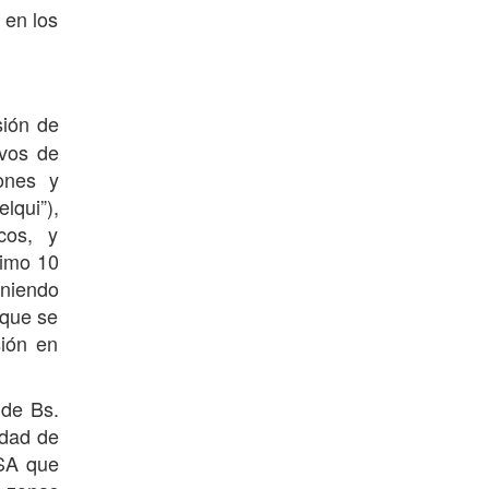
 en los
sión de
ivos de
ones y
lqui”),
cos, y
imo 10
oniendo
 que se
sión en
 de Bs.
idad de
BSA que