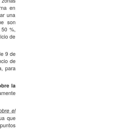
s zonas
erna en
uar una
ue son
n 50 %,
icio de
de 9 de
ncio de
a, para
obre la
tamente
obre el
gua que
 puntos