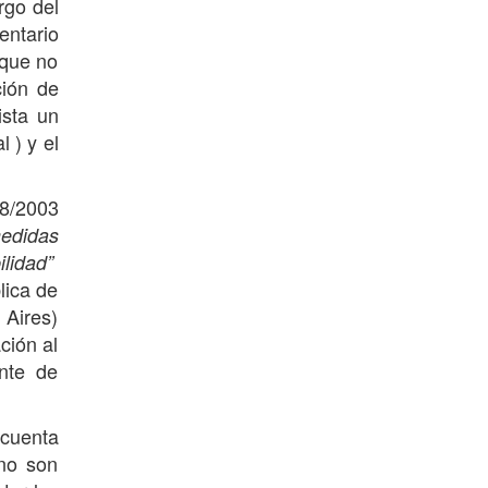
rgo del
entario
 que no
ción de
ista un
 ) y el
78/2003
edidas
lidad”
lica de
 Aires)
ción al
ente de
 cuenta
 no son