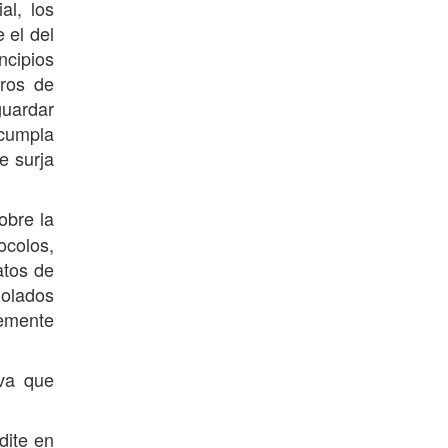
al, los
 el del
ncipios
tros de
uardar
cumpla
e surja
obre la
ocolos,
atos de
iolados
temente
iva que
dite en