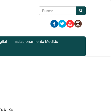
Formulario
Buscar
de
búsqueda
gital
Estacionamiento Medido
/A S/