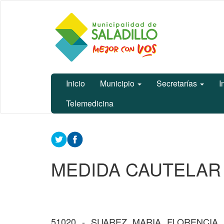
Ir
Municipalidad
al
de Saladillo
contenido
principal
Inicio
Municipio
Secretarías
I
Telemedicina
Contenido
principal
MEDIDA CAUTELAR
51020 - SUAREZ MARIA FLORENCIA 