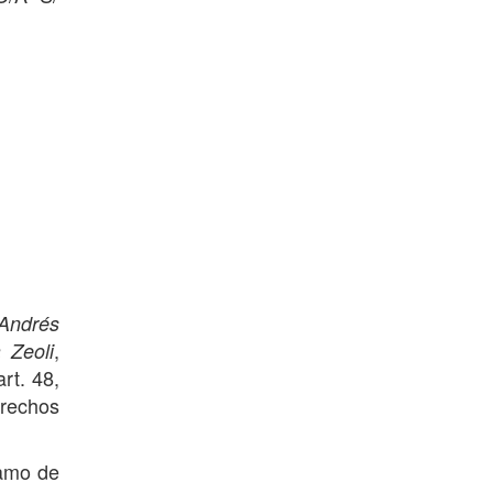
Andrés
,
 Zeoli
rt. 48,
erechos
lamo de