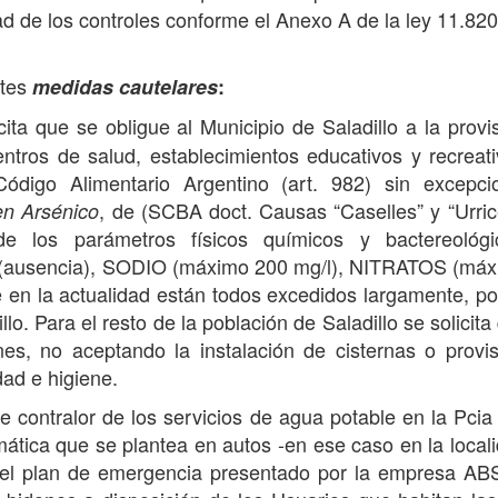
ad de los controles conforme el Anexo A de la ley 11.820
ntes
medidas cautelares
:
ita que se obligue al Municipio de Saladillo a la provi
ntros de salud, establecimientos educativos y recreat
Código Alimentario Argentino (art. 982) sin excepci
, de (SCBA doct. Causas “Caselles” y “Urrice
en Arsénico
e los parámetros físicos químicos y bactereológi
usencia), SODIO (máximo 200 mg/l), NITRATOS (máx
n la actualidad están todos excedidos largamente, p
llo. Para el resto de la población de Saladillo se solicita
nes, no aceptando la instalación de cisternas o provi
dad e higiene.
contralor de los servicios de agua potable en la Pcia
ática que se plantea en autos -en ese caso en la local
- el plan de emergencia presentado por la empresa A