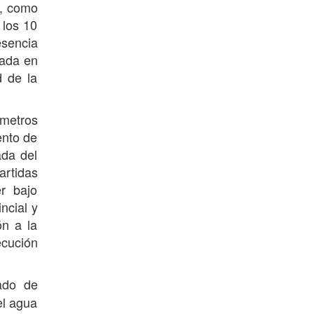
o, como
 los 10
esencia
dada en
d de la
ámetros
ento de
ada del
rtidas
r bajo
ncial y
ón a la
ecución
ado de
el agua