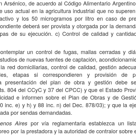
en Arsénico, de acuerdo al Código Alimentario Argentin
 uso actual en la agricultura industrial que no superen
 activo y los 50 microgramos por litro en caso de pr
spondiente deberá ser provista y otorgada por la deman
pas de su ejecución. c) Control de calidad y cantida
ontemplar un control de fugas, mallas cerradas y di
estudios de nuevas fuentes de captación, acondicionami
 la red domiciliarias, control de calidad, gestión adecu
les, etapas si correspondieren y provisión de pa
La presentación del plan de obra y gestión debe se
rts. 804 del CCyC y 37 del CPCC) y que el Estado Provi
licidad e informen sobre el Plan de Obras y de Gesti
0 inc. e) y h) y 88 inc. n) del Dec. 878/03); y que la ej
ntada por sendas demandadas.
por vía reglamentaria establezca un list
enos Aires
reo por la prestadora y la autoridad de contralor sobre 