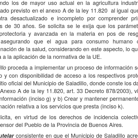
 los de mayor uso actual en la agricultura industri
stado previsto en el anexo A de la ley 11.820 al igual que
tra desactualizado e incompleto por comprender pri
 de 30 años. Se solicita se le exija que los paráme
rotectoria y avanzada en la materia en pos de resg
n asegurando que el agua para consumo humano 
ación de la salud, considerando en este aspecto, lo qu
 a la aplicación de la normativa de la UE.
proceda a implementar un proceso de información s
llo
 y con disponibilidad de acceso a los respectivos prot
io oficial del Municipio de Saladillo, donde conste los d
 (Anexo A de la ley 11.820, art. 33 Decreto 878/2003), v
 información (inciso g) y b) Crear y mantener permanen
ción relativa a los servicios que presta (inciso k).
licita, en virtud de los derechos de incidencia colect
efensor del Pueblo de la Provincia de Buenos Aires.
consistente en que el Municipio de Saladillo acre
telar