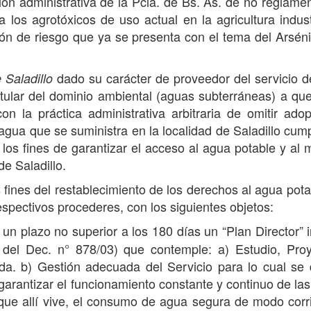
ón administrativa de la Pcia. de Bs. As. de no reglamen
los agrotóxicos de uso actual en la agricultura industr
ón de riesgo que ya se presenta con el tema del Arséni
dado su carácter de proveedor del servicio 
 Saladillo
titular del dominio ambiental (aguas subterráneas) a que
 la práctica administrativa arbitraria de omitir adop
gua que se suministra en la localidad de Saladillo cum
a los fines de garantizar el acceso al agua potable y al
de Saladillo.
 fines del restablecimiento de los derechos al agua pota
espectivos procederes, con los siguientes objetos:
plazo no superior a los 180 días un “Plan Director” i
 del Dec. n° 878/03) que contemple: a) Estudio, Pro
ada. b) Gestión adecuada del Servicio para lo cual se
garantizar el funcionamiento constante y continuo de la
 que allí vive, el consumo de agua segura de modo corr