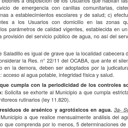
r bidones a disposición de los Usuarios que habitan la
vicio de emergencia con canillas comunitarias, cist
rnas a establecimientos escolares y de salud; c) efect
ientes a los Usuarios con domicilio en las zonas q
os parámetros de calidad vigentes, establecida en u
 provisión del servicio público de agua, no así del serv
e Saladillo es igual de grave que la localidad cabecera 
nsiderar la Res. n° 22/11 del OCABA, que ante el sile
ro en la demora, deben ser adoptados por la judicatur
acceso al agua potable, integridad física y salud.
 que cumpla con la periodicidad de los controles s
Solicita se exhorte al Municipio a que cumpla estric
o:
itoreos rutinarios (ley 11.820).
 residuos de arsénico y agrotóxicos en agua.
3a- S
Municipio a que realice mensualmente análisis del a
co que comprenda por lo menos, 5 determinaciones de