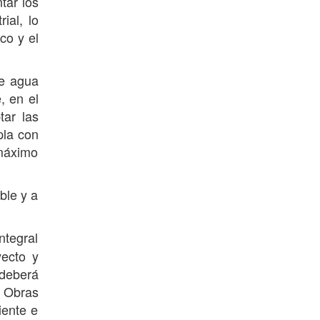
tar los
ial, lo
co y el
de agua
, en el
tar las
pla con
 máximo
ble y a
ntegral
yecto y
 deberá
s Obras
iente e