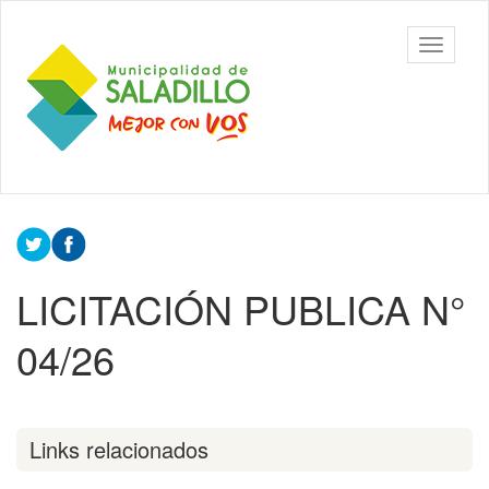
Ir
al
Municipalidad
Mostrar/
contenido
de Saladillo
barra
principal
de
navegac
Contenido
principal
LICITACIÓN PUBLICA N°
04/26
Links relacionados