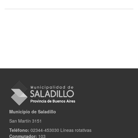
Municipio de Saladillo
San Martín 3151
Teléfono:
02344-453030 Líneas rotativas
Conmutador:
103